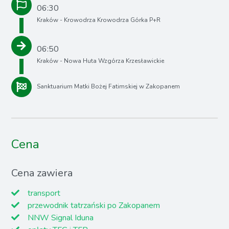
06:30
Kraków - Krowodrza Krowodrza Górka P+R
06:50
Kraków - Nowa Huta Wzgórza Krzesławickie
Sanktuarium Matki Bożej Fatimskiej w Zakopanem
Cena
Cena zawiera
transport
przewodnik tatrzański po Zakopanem
NNW Signal Iduna