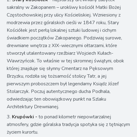
sakralny w Zakopanem – urokliwy kościół Matki Bożej
Częstochowskiej przy ulicy Kościeliskiej. Wzniesiony z
modrzewia przez góralskich cieśli w 1847 roku, Stary
Kościółek jest perłą lokalnej sztuki ludowej i cichym
świadkiem początków Zakopanego. Podziwiaj surowe,
drewniane wnętrza z XIX-wiecznymi ołtarzami, które
stworzył utalentowany rzeźbiarz Wojciech Kułach-
Wawrzyńcok. To właśnie w tej skromnej świątyni, obok
której znajduje się słynny Cmentarz na Pęksowym
Brzyzku, rodziła się tożsamość stolicy Tatr, a jej
pierwszym proboszczem był legendarny Ksiądz Józef
Stolarczyk. Poczuj autentycznego ducha Podhala,
odwiedzając ten obowiązkowy punkt na Szlaku
Architektury Drewnianej.
3.
Krupówki -
to ponad kilometr niepowtarzalnej
atmosfery, gdzie góralska tradycja spotyka się z tętniącym
życiem kurortu.