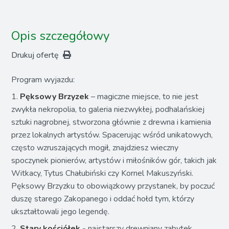
Opis szczegółowy
Drukuj ofertę
Program wyjazdu:
1.
Pęksowy Brzyzek
– magiczne miejsce, to nie jest
zwykła nekropolia, to galeria niezwykłej, podhalańskiej
sztuki nagrobnej, stworzona głównie z drewna i kamienia
przez lokalnych artystów. Spacerując wśród unikatowych,
często wzruszających mogił, znajdziesz wieczny
spoczynek pionierów, artystów i miłośników gór, takich jak
Witkacy, Tytus Chałubiński czy Kornel Makuszyński.
Pęksowy Brzyzku to obowiązkowy przystanek, by poczuć
duszę starego Zakopanego i oddać hołd tym, którzy
ukształtowali jego legendę.
2.
Stary kościółek
- najstarszy drewniany zabytek