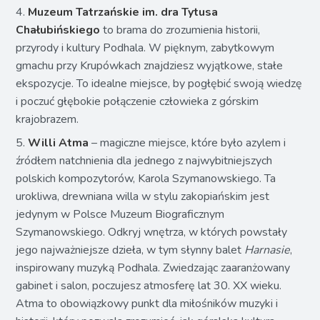
4.
Muzeum Tatrzańskie im. dra Tytusa
Chałubińskiego
to brama do zrozumienia historii,
przyrody i kultury Podhala. W pięknym, zabytkowym
gmachu przy Krupówkach znajdziesz wyjątkowe, stałe
ekspozycje. To idealne miejsce, by pogłębić swoją wiedzę
i poczuć głębokie połączenie człowieka z górskim
krajobrazem.
5.
Willi Atma
– magiczne miejsce, które było azylem i
źródłem natchnienia dla jednego z najwybitniejszych
polskich kompozytorów, Karola Szymanowskiego. Ta
urokliwa, drewniana willa w stylu zakopiańskim jest
jedynym w Polsce Muzeum Biograficznym
Szymanowskiego. Odkryj wnętrza, w których powstały
jego najważniejsze dzieła, w tym słynny balet
Harnasie
,
inspirowany muzyką Podhala. Zwiedzając zaaranżowany
gabinet i salon, poczujesz atmosferę lat 30. XX wieku.
Atma to obowiązkowy punkt dla miłośników muzyki i