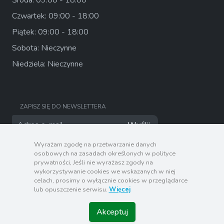
Środa: 09:00 - 18:00
Czwartek: 09:00 - 18:00
Piątek: 09:00 - 18:00
Sobota: Nieczynne
Niedziela: Nieczynne
ZAPISZ SIĘ DO NEWSLETTERA
Wyślij
Wyrażam zgodę na przetwarzanie danych
osobowych na zasadach określonych w polityce
prywatności, Jeśli nie wyrażasz zgody na
wykorzystywanie cookies we wskazanych w niej
celach, prosimy o wyłącznie cookies w przeglądarce
lub opuszczenie serwisu.
Więcej
Akceptuj