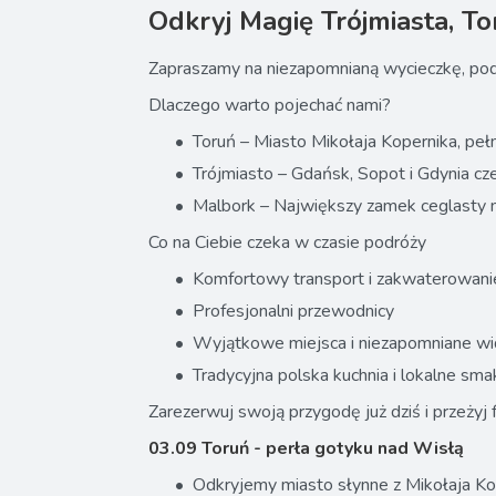
Odkryj Magię Trójmiasta, To
Zapraszamy na niezapomnianą wycieczkę, podcz
Dlaczego warto pojechać nami?
Toruń – Miasto Mikołaja Kopernika, pełne
Trójmiasto – Gdańsk, Sopot i Gdynia cz
Malbork – Największy zamek ceglasty na 
Co na Ciebie czeka w czasie podróży
Komfortowy transport i zakwaterowani
Profesjonalni przewodnicy
Wyjątkowe miejsca i niezapomniane wi
Tradycyjna polska kuchnia i lokalne sma
Zarezerwuj swoją przygodę już dziś i przeżyj f
03.09 Toruń - perła gotyku nad Wisłą
Odkryjemy miasto słynne z Mikołaja Kope