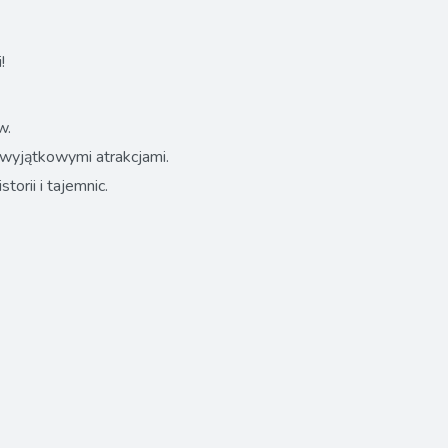
!
w.
i wyjątkowymi atrakcjami.
orii i tajemnic.