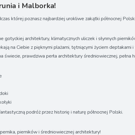
runia i Malborka!
as której poznasz najbardziej urokliwe zakątki północnej Polski
 gotyckiej architektury, klimatycznych uliczek i słynnych piernikó
ekają na Ciebie z pięknymi plażami, tętniącymi życiem deptakami 
świecie, prawdziwa perła architektury średniowiecznej, pełna hist
e
doki
kołyki
antastyczną podróż przez historię i naturę północnej Polski.
rnika, pierników i średniowiecznej architektury!