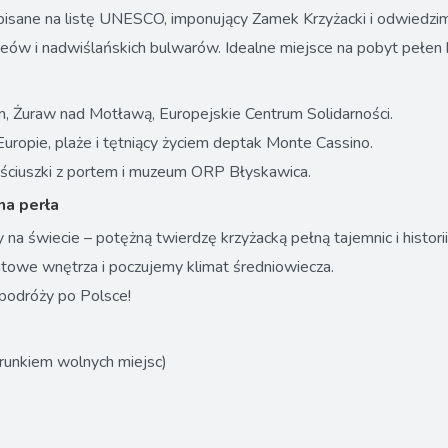
isane na listę UNESCO, imponujący Zamek Krzyżacki i odwiedzim
eów i nadwiślańskich bulwarów. Idealne miejsce na pobyt pełen h
, Żuraw nad Motławą, Europejskie Centrum Solidarności.
ropie, plaże i tętniący życiem deptak Monte Cassino.
ciuszki z portem i muzeum ORP Błyskawica.
na perła
a świecie – potężną twierdzę krzyżacką pełną tajemnic i historii
atowe wnętrza i poczujemy klimat średniowiecza.
podróży po Polsce!
runkiem wolnych miejsc)