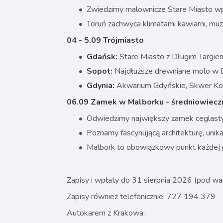
Zwiedzimy malownicze Stare Miasto wp
Toruń zachwyca klimatami kawiarni, muz
04 - 5.09 Trójmiasto
Gdańsk:
Stare Miasto z Długim Targiem
Sopot:
Najdłuższe drewniane molo w Eu
Gdynia:
Akwarium Gdyńskie, Skwer Koś
06.09 Zamek w Malborku - średniowiecz
Odwiedzimy największy zamek ceglasty n
Poznamy fascynującą architekturę, unik
Malbork to obowiązkowy punkt każdej 
Zapisy i wpłaty do 31 sierpnia 2026 (pod wa
Zapisy również telefonicznie: 727 194 379
Autokarem z Krakowa: