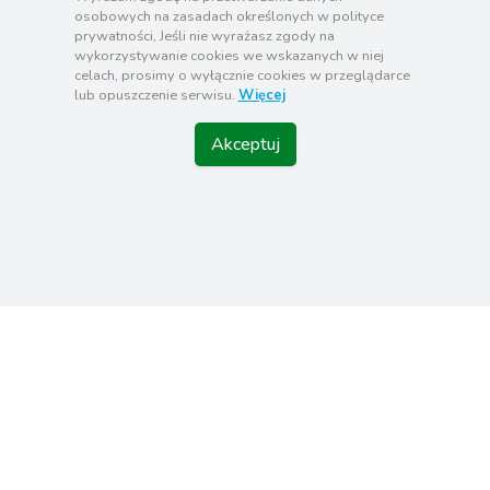
osobowych na zasadach określonych w polityce
Gwarancja ubezpieczeniowa
prywatności, Jeśli nie wyrażasz zgody na
wykorzystywanie cookies we wskazanych w niej
RODO
celach, prosimy o wyłącznie cookies w przeglądarce
lub opuszczenie serwisu.
Więcej
Akceptuj
KONTAKT
BIURO
Kraków Batalionu Skała AK 8/54
+48 782729728
+48 727194379
kontakt@admontes.pl