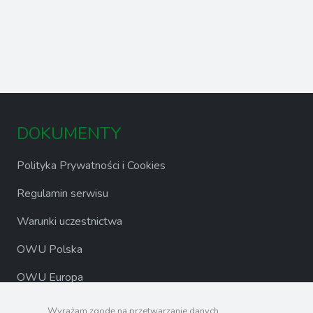
DOKUMENTY
Polityka Prywatności i Cookies
Regulamin serwisu
Warunki uczestnictwa
OWU Polska
OWU Europa
Wpis do rejestru organizatorów turystyki
Wyrażam zgodę na przetwarzanie danych